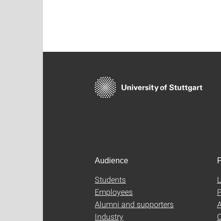
Audience
F
Students
L
Employees
P
Alumni and supporters
A
Industry
C