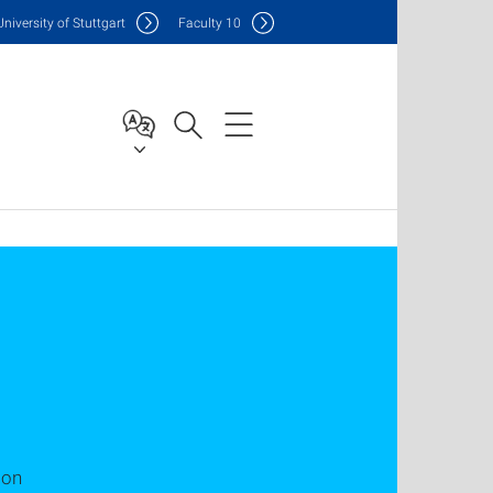
Uni
versity of Stuttgart
F
aculty
10
ion