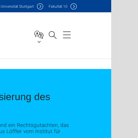
Uni
versität Stuttgart
F
akultät
10
sierung des
and ein Rechtsgutachten, das
s Löffler vom Institut für