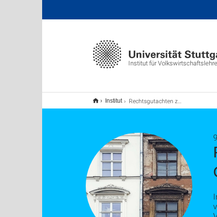
Institut für Volkswirtschaftslehr
Rechtsgutachten zur Dekarbonisierung des Gebäudebestands
Institut
9
v
V