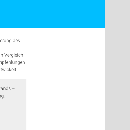
ierung des
n Vergleich
Empfehlungen
twickelt.
tands –
ng,