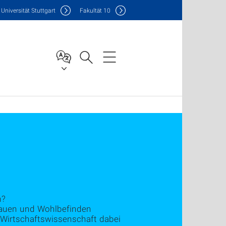
Uni
versität Stuttgart
F
akultät
10
h?
rtrauen und Wohlbefinden
Wirtschaftswissenschaft dabei