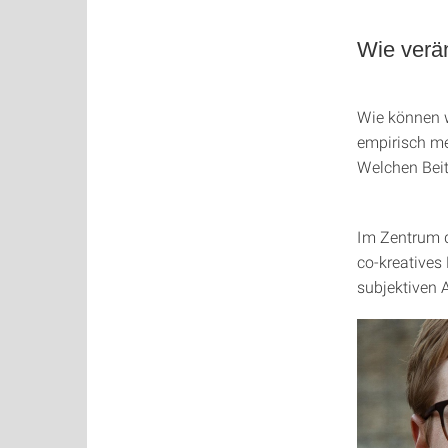
Wie verän
Wie können w
empirisch m
Welchen Beit
Im Zentrum d
co-kreatives
subjektiven 