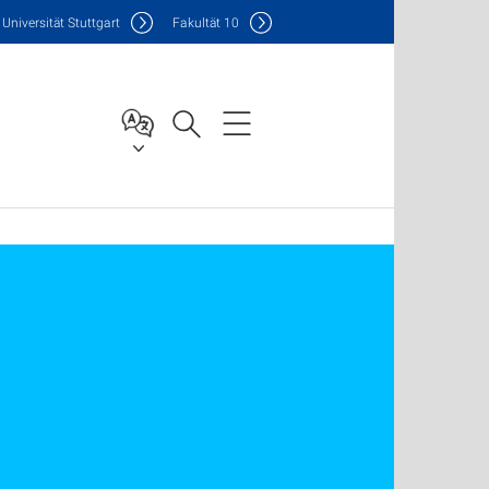
Uni
versität Stuttgart
F
akultät
10