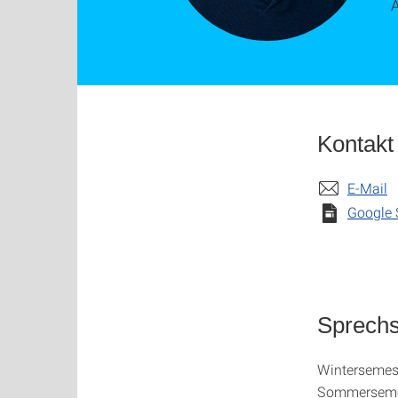
Kontakt
E-Mail
Google 
Sprech
Wintersemest
Sommersemes