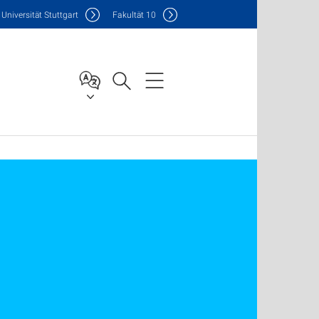
Uni
versität Stuttgart
F
akultät
10