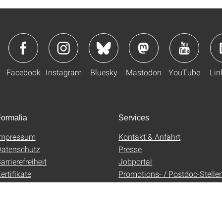
Facebook
Instagram
Bluesky
Mastodon
YouTube
Lin
ormalia
Services
Impressum
Kontakt & Anfahrt
atenschutz
Presse
arrierefreiheit
Jobportal
ertifikate
Promotions- / Postdoc-Stelle
AGB
Uni-Shop