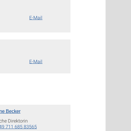
E-Mail
E-Mail
ne Becker
he Direktorin
49 711 685 83565