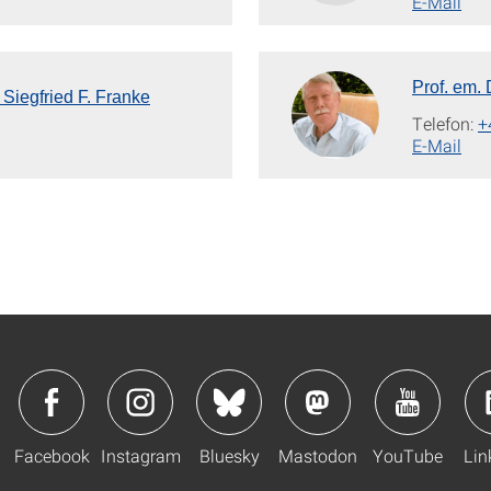
E-Mail
Prof. em. 
. Siegfried F. Franke
Telefon:
+
E-Mail
Facebook
Instagram
Bluesky
Mastodon
YouTube
Lin