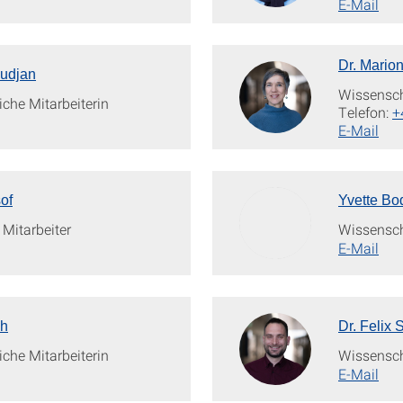
E-Mail
Dr. Mario
Budjan
Wissenscha
che Mitarbeiterin
Telefon:
+
E-Mail
sof
Yvette Bo
Mitarbeiter
Wissenscha
E-Mail
ch
Dr. Felix
che Mitarbeiterin
Wissenscha
E-Mail