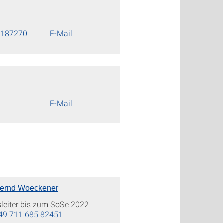
0187270
E-Mail
E-Mail
 Bernd Woeckener
sleiter bis zum SoSe 2022
49 711 685 82451