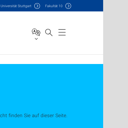
Uni
versität Stuttgart
F
akultät
10
cht finden Sie auf dieser Seite.