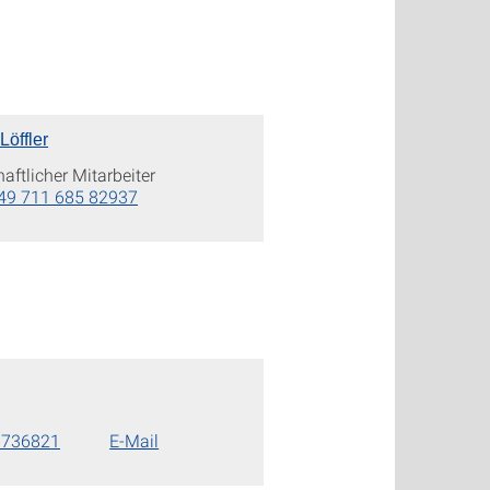
Löffler
ftlicher Mitarbeiter
49 711 685 82937
6736821
E-Mail