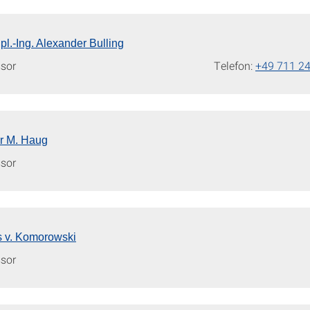
Dipl.-Ing. Alexander Bulling
sor
Telefon:
+49 711 2
er M. Haug
sor
is v. Komorowski
sor