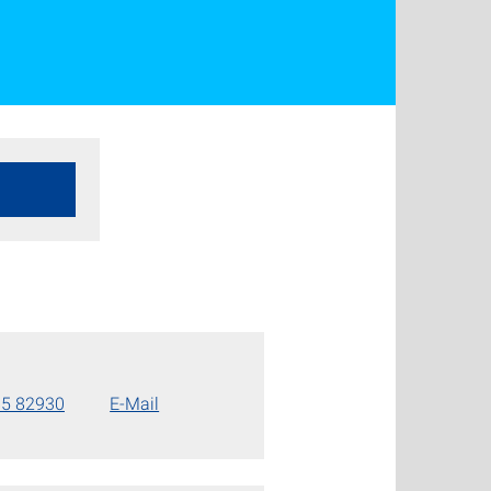
85 82930
E-Mail