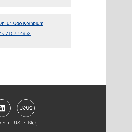
Dr. iur. Udo Kornblum
49 7152 44863
kedIn
USUS-Blog